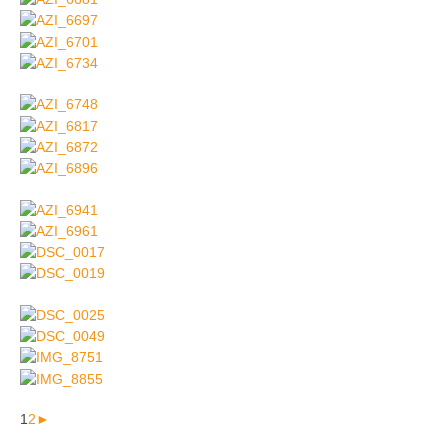
1
2
►