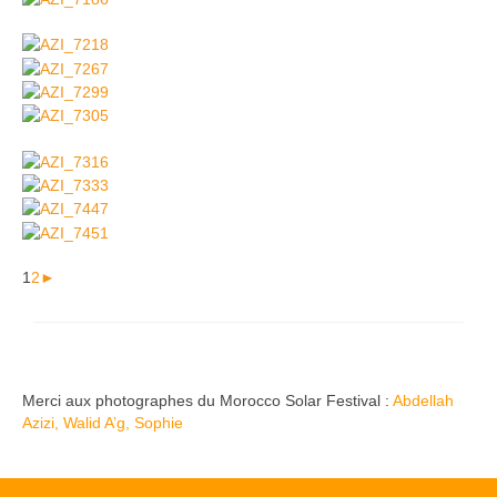
1
2
►
Merci aux photographes du Morocco Solar Festival :
Abdellah
Azizi
,
Walid A’g
,
Sophie