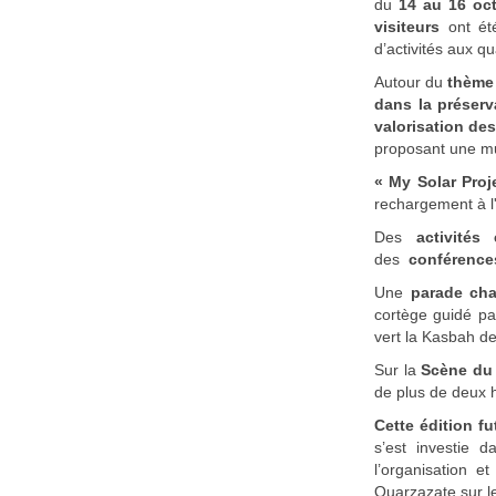
du
14 au 16 oc
visiteurs
ont ét
d’activités aux qu
Autour du
thème
dans la préserv
valorisation de
proposant une mu
« My Solar Proj
rechargement à l'
Des
activités 
des
conférence
Une
parade cha
cortège guidé pa
vert la Kasbah de
Sur la
Scène du 
de plus de deux
Cette édition fu
s’est investie 
l’organisation e
Ouarzazate sur le