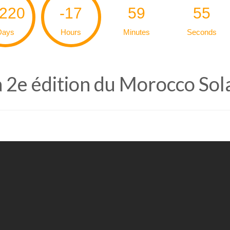
3220
-17
59
54
Days
Hours
Minutes
Seconds
a 2e édition du Morocco Sola