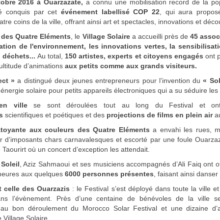
tobre 2016 à Ouarzazate,
a connu une mobilisation record de la po
é conquis par cet
événement labellisé COP 22
, qui aura propos
atre coins de la ville, offrant ainsi art et spectacles, innovations et déc
 des Quatre Eléments
, le
Village Solaire
a accueilli près de
45 assoc
ation de l'environnement, les innovations vertes, la sensibilisa
s déchets...
Au total,
150 artistes, experts et citoyens engagés
ont p
ltitude d’animations
aux petits comme aux grands visiteurs.
ect »
a distingué deux jeunes entrepreneurs pour l’invention du
« So
énergie solaire pour petits appareils électroniques qui a su séduire les f
en ville
se sont déroulées tout au long du Festival et ont 
s
scientifiques et poétiques et des
projections de films en plein air
au
toyante aux couleurs des Quatre Eléments
a envahi les rues, me
r d’imposants chars carnavalesques et escorté par une foule Ouarzazie
 Taourirt où un concert d’exception les attendait.
Soleil
, Aziz Sahmaoui et ses musiciens accompagnés d’Ali Faiq ont of
 heures aux quelques
6000 personnes présentes
, faisant ainsi danser
t celle des Ouarzazis
: le Festival s’est déployé dans toute la ville e
dans l’évènement. Près d’une centaine de bénévoles de la ville se
t au bon déroulement du Morocco Solar Festival et une dizaine d’a
 Village Solaire.