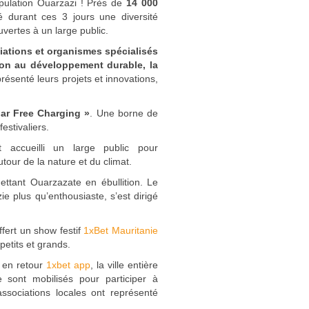
pulation Ouarzazi ! Près de
14 000
é durant ces 3 jours une diversité
ouvertes à un large public.
iations et organismes spécialisés
tion au développement durable, la
résenté leurs projets et innovations,
lar Free Charging »
. Une borne de
estivaliers.
accueilli un large public pour
tour de la nature et du climat.
ttant Ouarzazate en ébullition. Le
 plus qu’enthousiaste, s’est dirigé
fert un show festif
1xBet Mauritanie
 petits et grands.
t en retour
1xbet app
, la ville entière
 sont mobilisés pour participer à
ssociations locales ont représenté